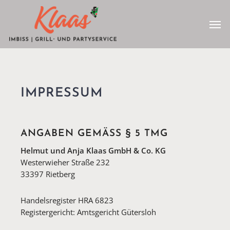
Skip
Menu
to
Men
main
content
IMPRESSUM
ANGABEN GEMÄSS § 5 TMG
Helmut und Anja Klaas GmbH & Co. KG
Westerwieher Straße 232
33397 Rietberg
Handelsregister HRA 6823
Registergericht: Amtsgericht Gütersloh